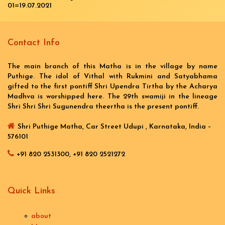
01=19.07.2021
Contact Info
The main branch of this Matha is in the village by name
Puthige. The idol of Vithal with Rukmini and Satyabhama
gifted to the first pontiff Shri Upendra Tirtha by the Acharya
Madhva is worshipped here. The 29th swamiji in the lineage
Shri Shri Shri Sugunendra theertha is the present pontiff.
Shri Puthige Matha, Car Street Udupi , Karnataka, India –
576101
+91 820 2531300, +91 820 2521272
Quick Links
about