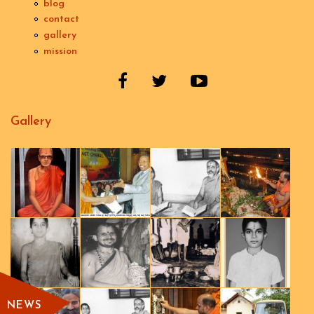
blog
contact
gallery
mission
Gallery
NEWS