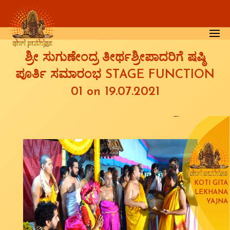
Skip to main content
ಶ್ರೀ ಸುಗುಣೇಂದ್ರ ತೀರ್ಥಶ್ರೀಪಾದರಿಗೆ ಷಷ್ಠಿ
ಪೂರ್ತಿ ಸಮಾರಂಭ STAGE FUNCTION
01 on 19.07.2021
KOTI GITA
LEKHANA
YAJNA