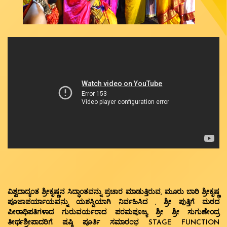
ವಿಶ್ವದಾದ್ಯಂತ ಶ್ರೀಕೃಷ್ಣನ ಸಿದ್ಧಾಂತವನ್ನು ಪ್ರಚಾರ ಮಾಡುತ್ತಿರುವ, ಮೂರು ಬಾರಿ ಶ್ರೀಕೃಷ್ಣ
ಪೂಜಾಪರ್ಯಾಯವನ್ನು ಯಶಸ್ವಿಯಾಗಿ ನಿರ್ವಹಿಸಿದ , ಶ್ರೀ ಪುತ್ತಿಗೆ ಮಠದ
ಪೀಠಾಧಿಪತಿಗಳಾದ ಗುರುವರ್ಯರಾದ ಪರಮಪೂಜ್ಯ ಶ್ರೀ ಶ್ರೀ ಸುಗುಣೇಂದ್ರ
ತೀರ್ಥಶ್ರೀಪಾದರಿಗೆ ಷಷ್ಠಿ ಪೂರ್ತಿ ಸಮಾರಂಭ STAGE FUNCTION